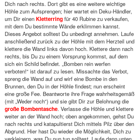
Dich nach rechts. Dort gibt es eine weitere wichtige
Höhle zum Aufsprengen; hier wartet ein Deku-Händler,
um Dir einen
für 40 Rubine zu verkaufen,
Kletterring
mit dem Du bestimmte Wände erklimmen kannst.
Dieses Angebot solltest Du unbedingt annehmen. Laufe
anschließend zurück zu der Höhle mit dem Herzteil und
klettere die Wand links davon hoch. Klettere dann nach
rechts, bis Du zu einem Vorsprung kommst, auf dem
sich ein Schild befindet. „Bomben rein werfen
verboten!“ ist darauf zu lesen. Missachte das Verbot,
spreng die Wand auf und wirf eine Bombe in den
Brunnen, den Du in der Höhle findest; nun erscheint
eine große Fee. Beantworte ihre Frage wahrheitsgemäß
(mit „Weder noch“) und sie gibt Dir zur Belohnung die
. Verlasse die Höhle und klettere
große Bombentasche
weiter an der Wand hoch; oben angekommen, gehst Du
nach rechts und katapultierst Dich mittels Pilz über den
Abgrund. Hier hast Du wieder die Möglichkeit, Dich zu
verkleinern, was Du nun tun solltest. Laufe dann unten