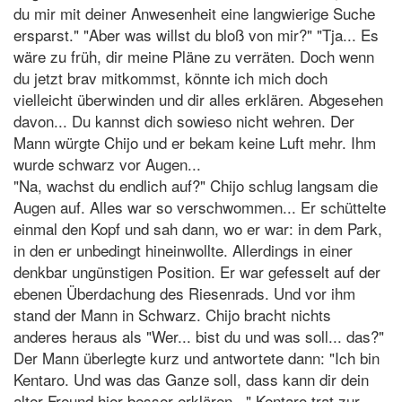
du mir mit deiner Anwesenheit eine langwierige Suche
ersparst." "Aber was willst du bloß von mir?" "Tja... Es
wäre zu früh, dir meine Pläne zu verräten. Doch wenn
du jetzt brav mitkommst, könnte ich mich doch
vielleicht überwinden und dir alles erklären. Abgesehen
davon... Du kannst dich sowieso nicht wehren. Der
Mann würgte Chijo und er bekam keine Luft mehr. Ihm
wurde schwarz vor Augen...
"Na, wachst du endlich auf?" Chijo schlug langsam die
Augen auf. Alles war so verschwommen... Er schüttelte
einmal den Kopf und sah dann, wo er war: in dem Park,
in den er unbedingt hineinwollte. Allerdings in einer
denkbar ungünstigen Position. Er war gefesselt auf der
ebenen Überdachung des Riesenrads. Und vor ihm
stand der Mann in Schwarz. Chijo bracht nichts
anderes heraus als "Wer... bist du und was soll... das?"
Der Mann überlegte kurz und antwortete dann: "Ich bin
Kentaro. Und was das Ganze soll, dass kann dir dein
alter Freund hier besser erklären..." Kentaro trat zur