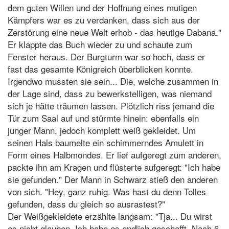
dem guten Willen und der Hoffnung eines mutigen
Kämpfers war es zu verdanken, dass sich aus der
Zerstörung eine neue Welt erhob - das heutige Dabana."
Er klappte das Buch wieder zu und schaute zum
Fenster heraus. Der Burgturm war so hoch, dass er
fast das gesamte Königreich überblicken konnte.
Irgendwo mussten sie sein... Die, welche zusammen in
der Lage sind, dass zu bewerkstelligen, was niemand
sich je hätte träumen lassen. Plötzlich riss jemand die
Tür zum Saal auf und stürmte hinein: ebenfalls ein
junger Mann, jedoch komplett weiß gekleidet. Um
seinen Hals baumelte ein schimmerndes Amulett in
Form eines Halbmondes. Er lief aufgeregt zum anderen,
packte ihn am Kragen und flüsterte aufgeregt: "Ich habe
sie gefunden." Der Mann in Schwarz stieß den anderen
von sich. "Hey, ganz ruhig. Was hast du denn Tolles
gefunden, dass du gleich so ausrastest?"
Der Weißgekleidete erzählte langsam: "Tja... Du wirst
es nicht glauben. Ich habe es endlich geschafft. Nach 6