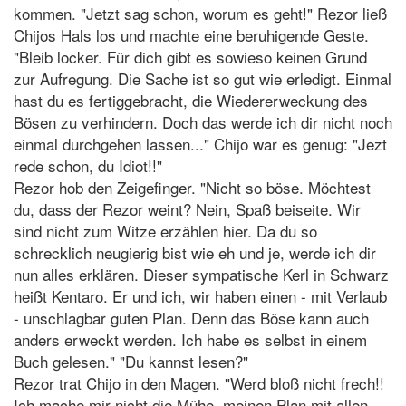
kommen. "Jetzt sag schon, worum es geht!" Rezor ließ
Chijos Hals los und machte eine beruhigende Geste.
"Bleib locker. Für dich gibt es sowieso keinen Grund
zur Aufregung. Die Sache ist so gut wie erledigt. Einmal
hast du es fertiggebracht, die Wiedererweckung des
Bösen zu verhindern. Doch das werde ich dir nicht noch
einmal durchgehen lassen..." Chijo war es genug: "Jezt
rede schon, du Idiot!!"
Rezor hob den Zeigefinger. "Nicht so böse. Möchtest
du, dass der Rezor weint? Nein, Spaß beiseite. Wir
sind nicht zum Witze erzählen hier. Da du so
schrecklich neugierig bist wie eh und je, werde ich dir
nun alles erklären. Dieser sympatische Kerl in Schwarz
heißt Kentaro. Er und ich, wir haben einen - mit Verlaub
- unschlagbar guten Plan. Denn das Böse kann auch
anders erweckt werden. Ich habe es selbst in einem
Buch gelesen." "Du kannst lesen?"
Rezor trat Chijo in den Magen. "Werd bloß nicht frech!!
Ich mache mir nicht die Mühe, meinen Plan mit allen