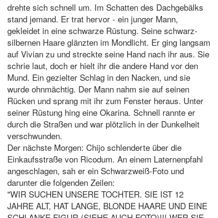
drehte sich schnell um. Im Schatten des Dachgebälks
stand jemand. Er trat hervor - ein junger Mann,
gekleidet in eine schwarze Rüstung. Seine schwarz-
silbernen Haare glänzten im Mondlicht. Er ging langsam
auf Vivian zu und streckte seine Hand nach ihr aus. Sie
schrie laut, doch er hielt ihr die andere Hand vor den
Mund. Ein gezielter Schlag in den Nacken, und sie
wurde ohnmächtig. Der Mann nahm sie auf seinen
Rücken und sprang mit ihr zum Fenster heraus. Unter
seiner Rüstung hing eine Okarina. Schnell rannte er
durch die Straßen und war plötzlich in der Dunkelheit
verschwunden.
Der nächste Morgen: Chijo schlenderte über die
Einkaufsstraße von Ricodum. An einem Laternenpfahl
angeschlagen, sah er ein Schwarzweiß-Foto und
darunter die folgenden Zeilen:
"WIR SUCHEN UNSERE TOCHTER. SIE IST 12
JAHRE ALT, HAT LANGE, BLONDE HAARE UND EINE
SCHLANKE FIGUR (SIEHE AUCH FOTO)!!! WER SIE