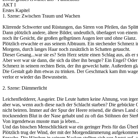
AKT I
Erstes Kapitel
1. Szene: Zwischen Traum und Wachen
Klirrende Schwerter und Rüstungen, das Sirren von Pfeilen, das Split
Dann plötzlich andere, ältere Bilder, undeutlich, überlagert von ein
noch ihr Gesicht, die großen gelbgrünen Augen leer und ohne Glanz. Un
Plötzlich erwachte er aus seinem Albtraum. Ein stechender Schmerz i
Morgens, durch langes Haar noch zusätzlich in Schatten getaucht.
Dieser Gesang...war sie es? Sein Herz setzte einen Schlag aus, als er s
Aber wer war sie dann, die sich da über ihn beugte? Ein Engel? Oder e
Schmerz in seinem rechten Bein, der ihn geweckt hatte. Außerdem glaub
Die Gestalt gab ihm etwas zu trinken. Der Geschmack kam ihm wage b
verlor er wieder das Bewusstsein.
2. Szene: Dämmerlicht
Leichenfledderer, Aasgeier. Die Leute hatten keine Ahnung, von irge
aber was, wenn auch diese nach der Schlacht starben? Die gebückte G
nicht beirren. Immer auf der Spur der Heere reisend, die dieses Land
trocknendem Blut in der Nase gehabt und zu oft das Stöhnen der Ste
Von irgendetwas musste man ja leben...
Und das bisschen Menschlichkeit war ein geringer Preis für das Über
Plötzlich trug der Wind, der mit der Morgendämmerung aufgekommen wa
Sprache. Die Härchen in seinem Nacken stellten sich vor Angst auf, a