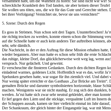
versammelt habt, um die Wahrheit zu hören: Sie sind nicht wie wir! S
schreckliche Krankheit den Tod fanden, sie aber keinen dieser Teufel
Sie wollen uns töten, uns, die wir für das Gute und Gerechte stehen. 
bei ihrer Verfolgung! Vernichtet sie, bevor sie uns vernichten!“
5. Szene: Durch den Regen
Es goss in Strömen. Nun schon seit drei Tagen. Ununterbrochen! Ja’ru
nie richtig trocken zu werden, konnte einem schon die Stimmung versa
auf die Schnelle hatte er auch kein anderes Tier auftreiben können,
sehr, sehr dämlich.
Die Nachricht, in der er den Auftrag für diese Mission erhalten hatte
wieder begannen. Aber nun hatte es schon sehr früh die erste Schlac
das ruhige, kleine Dorf, das glücklicherweise weit weg lag, wenn auc
versprach. Nur gelächelt. Und geweint.
Er verscheuchte die finsteren Gedanken. Durch den dichten Regen ko
einladend warmes, goldenes Licht. Hoffentlich war es das, wofür Ja’ru
Spelunken gesehen hatte, war sogar für ihn ziemlich viel. Und dabei w
Nur wenig später erreichte er das Gasthaus „Zur Brücke am Treim“. D
gemalten Brücke und darunter symbolisierten horizontale, blaue Schlän
machen. Wenigstens war sie nicht staubig. Er zog sich den dunklen, br
werden. Ja’rui hatte sich zwar sehr neutral gekleidet, aber man konnte 
Er lief gegen den Lärm und die stickige, verqualmte Luft im Innern 
der Schuppen aussah, kamen sie hier vielleicht einmal im Jahr darauf
Der Schankraum, der gleich hinter der Eingangstür lag, war mit Mensc