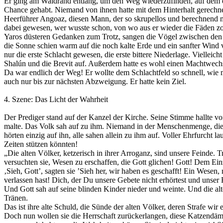
Er ging am Waldrand entlang, um den Weg wiederzufinden, auf dem er
Chance gehabt. Niemand von ihnen hatte mit dem Hinterhalt gerechne
Heerführer Angoaz, diesen Mann, der so skrupellos und berechnend mit
dabei gewesen, wer wusste schon, von wo aus er wieder die Fäden z
Yaros düsteren Gedanken zum Trotz, sangen die Vögel zwischen den e
die Sonne schien warm auf die noch kalte Erde und ein sanfter Wind
nur die erste Schlacht gewesen, die erste bittere Niederlage. Viellei
Shalún und die Brevit auf. Außerdem hatte es wohl einen Machtwechse
Da war endlich der Weg! Er wollte dem Schlachtfeld so schnell, wie m
auch nur bis zur nächsten Abzweigung. Er hatte kein Ziel.
4. Szene: Das Licht der Wahrheit
Der Prediger stand auf der Kanzel der Kirche. Seine Stimme hallte vo
malte. Das Volk sah auf zu ihm. Niemand in der Menschenmenge, die 
hörten einzig auf ihn, alle sahen allein zu ihm auf. Voller Ehrfurcht l
Zeiten stützen könnten!
„Die alten Völker, ketzerisch in ihrer Arroganz, sind unsere Feinde. 
versuchten sie, Wesen zu erschaffen, die Gott glichen! Gott! Dem E
‚Sieh, Gott’, sagten sie ’Sieh her, wir haben es geschafft! Ein Wese
verlassen hast! Dich, der Du unsere Gebete nicht erhörtest und unse
Und Gott sah auf seine blinden Kinder nieder und weinte. Und die alt
Tränen.
Das ist ihre alte Schuld, die Sünde der alten Völker, deren Strafe wir 
Doch nun wollen sie die Herrschaft zurückerlangen, diese Katzendämo