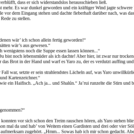
rblüfft, dass er sich widerstandslos herausschieben ließ.
cht mehr. Es war dunkel geworden und ein kräftiger Wind jagte schwer
e vor dem Eingang stehen und dachte fieberhaft darüber nach, was das 
 Rede zu stellen.
denen wär’ ich schon allein fertig geworden!“
 hätten wär’s aus gewesen.“
h wenigstens noch die Suppe essen lassen können...“
Du bist noch lebensmüder als ich dachte! Aber hier, ist zwar nur trocke
das Brot in der Hand und warf es Yaro zu, der es verdutzt auffing un
r Fall war, setzte er sein strahlendstes Lächeln auf, was Yaro unwillkür
 und Kartenzeichner.“
e ein Haifisch. „Ach ja... und Shalún.“ Ja’rui runzelte die Stirn und b
aufgenommen?“
onnten vor sich schon den Treim rauschen hören, als Yaro stehen blieb.
schon mal da und hab’ von Weitem einen Gardisten und drei oder vier Sö
 aufmerksam zugehört. „Hmm... Sowas hab ich mir schon gedacht. Aber w