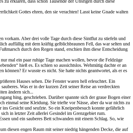
 es zu erklären, dass schon Tausende der Unsrigen durch diese
errlichkeit Gottes ehren, den sie verachten! Lasst keine Gnade walten
n vorkam. Aber drei volle Tage durch diese Sintflut zu stiefeln und
ch auffällig mit dem kräftig gelblichbraunen Fell, das war selten und
en Fußmarsch durch den Regen stand, erschien ihm diese Entscheidung
och nur mal ein paar ruhige Tage machen wollen, bevor die Feldzüge
ebenden“ hieß es. Es schien so aussichtslos. Wehmütig dachte er an
können? Er wusste es nicht. Sie hatte nichts geantwortet, als er es
ößeren Hauses sehen. Die Fenster waren hell erleuchtet. Ein
 sauberes. Was er in der kurzen Zeit seiner Reise an verdreckten
ten ändern sich...
ingang hing, geschrieben. Darüber spannte sich der graue Bogen einer
ch einmal seine Kleidung. Sie triefte vor Nässe, aber da war nichts zu
er ins Gesicht und seufzte. So ein Kneipenbesuch konnte gefährlich
sich in letzter Zeit allerlei Gesindel im Grenzgebiet rum.
 Essen und ein sauberes Bett schwanden mit einem Schlag. So, wie
e, um diesen engen Raum mit seiner niedrig hängenden Decke, die auf