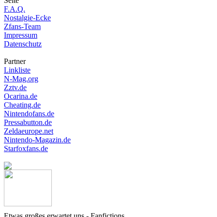
Seite
F.A.Q.
Nostalgie-Ecke
Zfans-Team
Impressum
Datenschutz
Partner
Linkliste
N-Mag.org
Zztv.de
Ocarina.de
Cheating.de
Nintendofans.de
Pressabutton.de
Zeldaeurope.net
Nintendo-Magazin.de
Starfoxfans.de
Etwas großes erwartet uns - Fanfictions