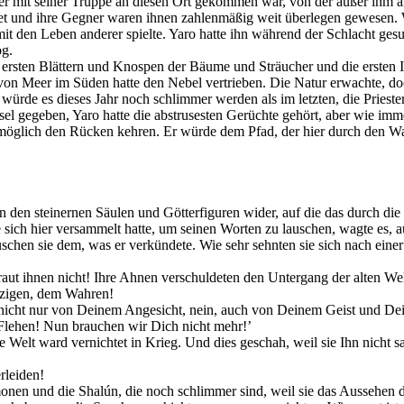
 mit seiner Truppe an diesen Ort gekommen war, von der außer ihm an
t und ihre Gegner waren ihnen zahlenmäßig weit überlegen gewesen. W
 den Leben anderer spielte. Yaro hatte ihn während der Schlacht gesuch
og.
rsten Blättern und Knospen der Bäume und Sträucher und die ersten I
 von Meer im Süden hatte den Nebel vertrieben. Die Natur erwachte, d
cht würde es dieses Jahr noch schlimmer werden als im letzten, die Pries
l gegeben, Yaro hatte die abstrusesten Gerüchte gehört, aber wie imm
öglich den Rücken kehren. Er würde dem Pfad, der hier durch den Wald 
n den steinernen Säulen und Götterfiguren wider, auf die das durch die
sich hier versammelt hatte, um seinen Worten zu lauschen, wagte es, 
auschen sie dem, was er verkündete. Wie sehr sehnten sie sich nach einer
Traut ihnen nicht! Ihre Ahnen verschuldeten den Untergang der alten We
inzigen, dem Wahren!
n, nicht nur von Deinem Angesicht, nein, auch von Deinem Geist und De
r Flehen! Nun brauchen wir Dich nicht mehr!’
e Welt ward vernichtet in Krieg. Und dies geschah, weil sie Ihn nicht 
erleiden!
nen und die Shalún, die noch schlimmer sind, weil sie das Aussehen de