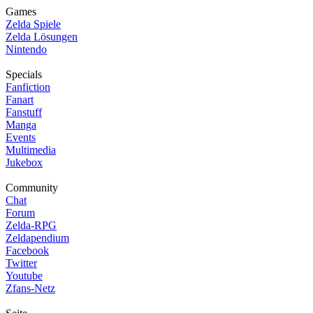
Games
Zelda Spiele
Zelda Lösungen
Nintendo
Specials
Fanfiction
Fanart
Fanstuff
Manga
Events
Multimedia
Jukebox
Community
Chat
Forum
Zelda-RPG
Zeldapendium
Facebook
Twitter
Youtube
Zfans-Netz