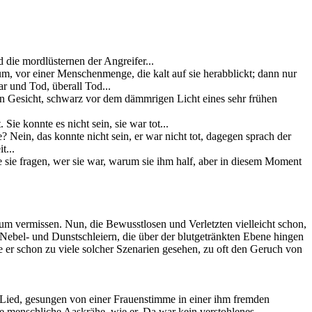
 die mordlüsternen der Angreifer...
um, vor einer Menschenmenge, die kalt auf sie herabblickt; dann nur
ar und Tod, überall Tod...
in Gesicht, schwarz vor dem dämmrigen Licht eines sehr frühen
Sie konnte es nicht sein, sie war tot...
? Nein, das konnte nicht sein, er war nicht tot, dagegen sprach der
t...
sie fragen, wer sie war, warum sie ihm half, aber in diesem Moment
um vermissen. Nun, die Bewusstlosen und Verletzten vielleicht schon,
Nebel- und Dunstschleiern, die über der blutgetränkten Ebene hingen
e er schon zu viele solcher Szenarien gesehen, zu oft den Geruch von
s Lied, gesungen von einer Frauenstimme in einer ihm fremden
re menschliche Aaskrähe, wie er. Da war kein verstohlenes