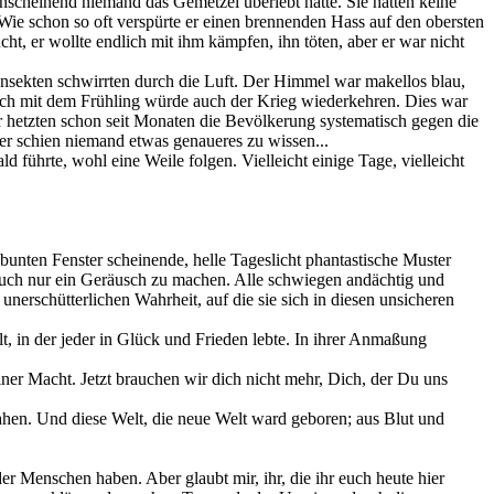
scheinend niemand das Gemetzel überlebt hatte. Sie hatten keine
ie schon so oft verspürte er einen brennenden Hass auf den obersten
t, er wollte endlich mit ihm kämpfen, ihn töten, aber er war nicht
nsekten schwirrten durch die Luft. Der Himmel war makellos blau,
och mit dem Frühling würde auch der Krieg wiederkehren. Dies war
ter hetzten schon seit Monaten die Bevölkerung systematisch gegen die
er schien niemand etwas genaueres zu wissen...
führte, wohl eine Weile folgen. Vielleicht einige Tage, vielleicht
 bunten Fenster scheinende, helle Tageslicht phantastische Muster
auch nur ein Geräusch zu machen. Alle schwiegen andächtig und
 unerschütterlichen Wahrheit, auf die sie sich in diesen unsicheren
lt, in der jeder in Glück und Frieden lebte. In ihrer Anmaßung
iner Macht. Jetzt brauchen wir dich nicht mehr, Dich, der Du uns
sahen. Und diese Welt, die neue Welt ward geboren; aus Blut und
r Menschen haben. Aber glaubt mir, ihr, die ihr euch heute hier