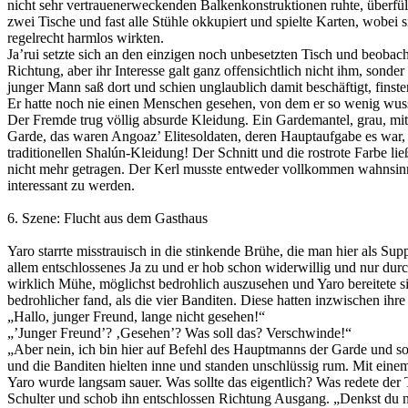
nicht sehr vertrauenerweckenden Balkenkonstruktionen ruhte, überf
zwei Tische und fast alle Stühle okkupiert und spielte Karten, wobei
regelrecht harmlos wirkten.
Ja’rui setzte sich an den einzigen noch unbesetzten Tisch und beobach
Richtung, aber ihr Interesse galt ganz offensichtlich nicht ihm, sond
junger Mann saß dort und schien unglaublich damit beschäftigt, finste
Er hatte noch nie einen Menschen gesehen, von dem er so wenig wusst
Der Fremde trug völlig absurde Kleidung. Ein Gardemantel, grau, mi
Garde, das waren Angoaz’ Elitesoldaten, deren Hauptaufgabe es war,
traditionellen Shalún-Kleidung! Der Schnitt und die rostrote Farbe li
nicht mehr getragen. Der Kerl musste entweder vollkommen wahnsinni
interessant zu werden.
6. Szene: Flucht aus dem Gasthaus
Yaro starrte misstrauisch in die stinkende Brühe, die man hier als Su
allem entschlossenes Ja zu und er hob schon widerwillig und nur dur
wirklich Mühe, möglichst bedrohlich auszusehen und Yaro bereitete s
bedrohlicher fand, als die vier Banditen. Diese hatten inzwischen i
„Hallo, junger Freund, lange nicht gesehen!“
„’Junger Freund’? ‚Gesehen’? Was soll das? Verschwinde!“
„Aber nein, ich bin hier auf Befehl des Hauptmanns der Garde und so
und die Banditen hielten inne und standen unschlüssig rum. Mit einem
Yaro wurde langsam sauer. Was sollte das eigentlich? Was redete der 
Schulter und schob ihn entschlossen Richtung Ausgang. „Denkst du nich