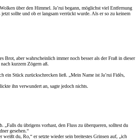
e Wolken über den Himmel. Ja’rui begann, möglichst viel Entfernung
jetzt sollte und ob er langsam verrückt wurde. Als er so zu keinem
nes Brot, aber wahrscheinlich immer noch besser als der Fraß in dieser
d nach kurzem Zögern aß.
lich ein Stück zurückschrecken ließ. „Mein Name ist Ja’rui Fidès,
lickte ihn verwundert an, sagte jedoch nichts.
 „Falls du übrigens vorhast, den Fluss zu überqueren, solltest du
ldner gesehen.“
eißt du, Ro,“ er setzte wieder sein breitestes Grinsen auf, „ich