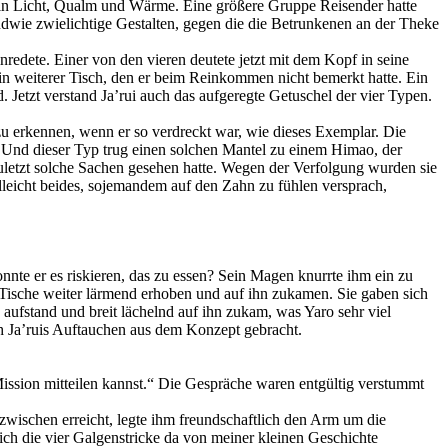
min Licht, Qualm und Wärme. Eine größere Gruppe Reisender hatte
endwie zwielichtige Gestalten, gegen die die Betrunkenen an der Theke
nredete. Einer von den vieren deutete jetzt mit dem Kopf in seine
 ein weiterer Tisch, den er beim Reinkommen nicht bemerkt hatte. Ein
. Jetzt verstand Ja’rui auch das aufgeregte Getuschel der vier Typen.
u erkennen, wenn er so verdreckt war, wie dieses Exemplar. Die
 Und dieser Typ trug einen solchen Mantel zu einem Himao, der
 zuletzt solche Sachen gesehen hatte. Wegen der Verfolgung wurden sie
leicht beides, sojemandem auf den Zahn zu fühlen versprach,
onnte er es riskieren, das zu essen? Sein Magen knurrte ihm ein zu
i Tische weiter lärmend erhoben und auf ihn zukamen. Sie gaben sich
aufstand und breit lächelnd auf ihn zukam, was Yaro sehr viel
ch Ja’ruis Auftauchen aus dem Konzept gebracht.
ission mitteilen kannst.“ Die Gespräche waren entgültig verstummt
nzwischen erreicht, legte ihm freundschaftlich den Arm um die
sich die vier Galgenstricke da von meiner kleinen Geschichte