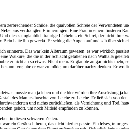
tern zerbrechender Schilde, die qualvollen Schreie der Verwundeten und
em Nebel aus verdrängten Erinnerungen: Eine Frau in einem finsteren Ra
d dieses unglaublich traurige Lächeln... ein Schrei, der nicht ihrer w
m Bein hatte ihn geweckt. Er schlug die Augen auf und sah über sich e
ich erinnerte. Das war kein Albtraum gewesen, es war wirklich passiert. 
ine Walküre, die die in der Schlacht gefallenen nach Walhalla geleitete
te er nicht an so etwas. Nicht mehr. Er glaubte an gar nichts mehr, sei
ekannt vor, abe er war zu müde, um darüber nachzudenken. Er wollte 
ndetwas musste man ja leben und die hier würden ihre Ausrüstung ja ka
estalt des Mannes huschte von Leiche zu Leiche. Er ließ sich von den 
 durchwanderten und nichts zurückließen, als Vernichtung und Tod, hatt
rbenden gehört, um noch Mitleid empfinden zu können.
leben in diesen schweren Zeiten.
r ein Geräusch heran, das nicht hierher passte. Ein leises, traurige
ls er eine Gestalt aus dem Dunst auftauchen sah. Sicherlich keine ande