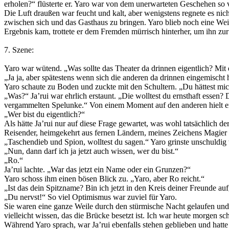
erholen?“ flüsterte er. Yaro war von dem unerwarteten Geschehen so ve
Die Luft draußen war feucht und kalt, aber wenigstens regnete es ni
zwischen sich und das Gasthaus zu bringen. Yaro blieb noch eine Weil
Ergebnis kam, trottete er dem Fremden mürrisch hinterher, um ihn zur
7. Szene:
Yaro war wütend. „Was sollte das Theater da drinnen eigentlich? Mit 
„Ja ja, aber spätestens wenn sich die anderen da drinnen eingemischt
Yaro schaute zu Boden und zuckte mit den Schultern. „Du hättest mic
„Was?“ Ja’rui war ehrlich erstaunt. „Die wolltest du ernsthaft essen? 
vergammelten Spelunke.“ Von einem Moment auf den anderen hielt er 
„Wer bist du eigentlich?“
Als hätte Ja’rui nur auf diese Frage gewartet, was wohl tatsächlich de
Reisender, heimgekehrt aus fernen Ländern, meines Zeichens Magier
„Taschendieb und Spion, wolltest du sagen.“ Yaro grinste unschuldig wi
„Nun, dann darf ich ja jetzt auch wissen, wer du bist.“
„Ro.“
Ja’rui lachte. „War das jetzt ein Name oder ein Grunzen?“
Yaro schoss ihm einen bösen Blick zu. „Yaro, aber Ro reicht.“
„Ist das dein Spitzname? Bin ich jetzt in den Kreis deiner Freunde 
„Du nervst!“ So viel Optimismus war zuviel für Yaro.
Sie waren eine ganze Weile durch den stürmische Nacht gelaufen und k
vielleicht wissen, das die Brücke besetzt ist. Ich war heute morgen 
Während Yaro sprach, war Ja’rui ebenfalls stehen geblieben und hatte