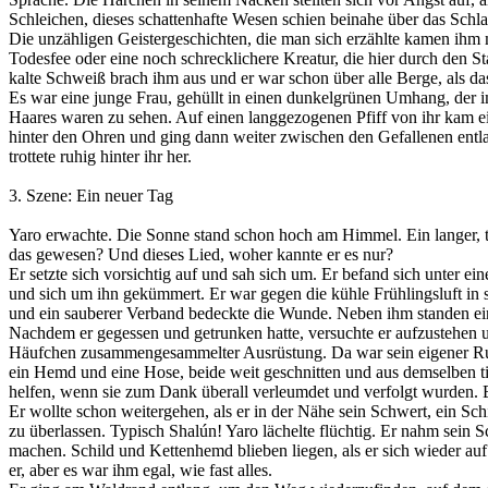
Schleichen, dieses schattenhafte Wesen schien beinahe über das Schl
Die unzähligen Geistergeschichten, die man sich erzählte kamen ihm mi
Todesfee oder eine noch schrecklichere Kreatur, die hier durch den 
kalte Schweiß brach ihm aus und er war schon über alle Berge, als das
Es war eine junge Frau, gehüllt in einen dunkelgrünen Umhang, der 
Haares waren zu sehen. Auf einen langgezogenen Pfiff von ihr kam ei
hinter den Ohren und ging dann weiter zwischen den Gefallenen entl
trottete ruhig hinter ihr her.
3. Szene: Ein neuer Tag
Yaro erwachte. Die Sonne stand schon hoch am Himmel. Ein langer, tra
das gewesen? Und dieses Lied, woher kannte er es nur?
Er setzte sich vorsichtig auf und sah sich um. Er befand sich unter e
und sich um ihn gekümmert. Er war gegen die kühle Frühlingsluft in
und ein sauberer Verband bedeckte die Wunde. Neben ihm standen eine
Nachdem er gegessen und getrunken hatte, versuchte er aufzustehen und 
Häufchen zusammengesammelter Ausrüstung. Da war sein eigener Ruck
ein Hemd und eine Hose, beide weit geschnitten und aus demselben ti
helfen, wenn sie zum Dank überall verleumdet und verfolgt wurden. E
Er wollte schon weitergehen, als er in der Nähe sein Schwert, ein Sch
zu überlassen. Typisch Shalún! Yaro lächelte flüchtig. Er nahm sein S
machen. Schild und Kettenhemd blieben liegen, als er sich wieder auf
er, aber es war ihm egal, wie fast alles.