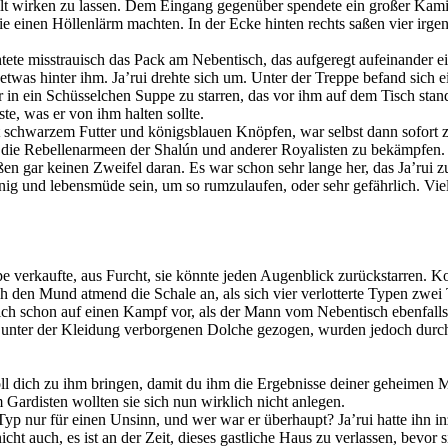
üllt wirken zu lassen. Dem Eingang gegenüber spendete ein großer Ka
 sie einen Höllenlärm machten. In der Ecke hinten rechts saßen vier irg
tete misstrauisch das Pack am Nebentisch, das aufgeregt aufeinander ei
er etwas hinter ihm. Ja’rui drehte sich um. Unter der Treppe befand sich
r in ein Schüsselchen Suppe zu starren, das vor ihm auf dem Tisch stand
e, was er von ihm halten sollte.
t schwarzem Futter und königsblauen Knöpfen, war selbst dann sofort z
 die Rebellenarmeen der Shalún und anderer Royalisten zu bekämpfen.
eßen gar keinen Zweifel daran. Es war schon sehr lange her, das Ja’rui
g und lebensmüde sein, um so rumzulaufen, oder sehr gefährlich. Viel
ppe verkaufte, aus Furcht, sie könnte jeden Augenblick zurückstarren. K
ch den Mund atmend die Schale an, als sich vier verlotterte Typen zwe
ich schon auf einen Kampf vor, als der Mann vom Nebentisch ebenfalls 
hre unter der Kleidung verborgenen Dolche gezogen, wurden jedoch dur
ll dich zu ihm bringen, damit du ihm die Ergebnisse deiner geheimen M
 Gardisten wollten sie sich nun wirklich nicht anlegen.
Typ nur für einen Unsinn, und wer war er überhaupt? Ja’rui hatte ihn i
t auch, es ist an der Zeit, dieses gastliche Haus zu verlassen, bevor 