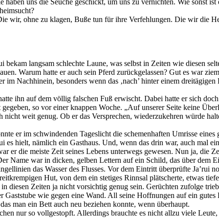
ie haben uns die Seuche geschickt, um uns zu vernichten. Wie sonst ist
 heimsucht?
Die wir, ohne zu klagen, Buße tun für ihre Verfehlungen. Die wir die H
i bekam langsam schlechte Laune, was selbst in Zeiten wie diesen selte
uen. Warum hatte er auch sein Pferd zurückgelassen? Gut es war ziemli
 aber im Nachhinein, besonders wenn das ‚nach’ hinter einem dreitägig
, hatte ihn auf dem völlig falschen Fuß erwischt. Dabei hatte er sich d
ht gegeben, so vor einer knappen Woche. „Auf unserer Seite keine Überl
h nicht weit genug. Ob er das Versprechen, wiederzukehren würde halten 
nnte er im schwindenden Tageslicht die schemenhaften Umrisse eines gr
i es hielt, nämlich ein Gasthaus. Und, wenn das drin war, auch mal ein
ar er die meiste Zeit seines Lebens unterwegs gewesen. Nun ja, die Zei
er Name war in dicken, gelben Lettern auf ein Schild, das über dem E
gellinien das Wasser des Flusses. Vor dem Eintritt überprüfte Ja’rui no
eitkrempigen Hut, von dem ein stetiges Rinnsal plätscherte, etwas tief
in diesen Zeiten ja nicht vorsichtig genug sein. Gerüchten zufolge trieb 
der Gaststube wie gegen eine Wand. All seine Hoffnungen auf ein gutes
, das man ein Bett auch neu beziehen konnte, wenn überhaupt.
hen nur so vollgestopft. Allerdings brauchte es nicht allzu viele Leut