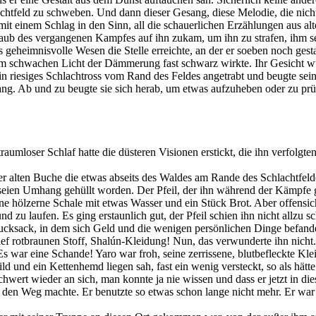
achtfeld zu schweben. Und dann dieser Gesang, diese Melodie, die nich
t einem Schlag in den Sinn, all die schauerlichen Erzählungen aus alter
Staub des vergangenen Kampfes auf ihn zukam, um ihn zu strafen, ihm s
 geheimnisvolle Wesen die Stelle erreichte, an der er soeben noch gest
im schwachen Licht der Dämmerung fast schwarz wirkte. Ihr Gesicht w
n riesiges Schlachtross vom Rand des Feldes angetrabt und beugte sein
ang. Ab und zu beugte sie sich herab, um etwas aufzuheben oder zu pr
umloser Schlaf hatte die düsteren Visionen erstickt, die ihn verfolgt
iner alten Buche die etwas abseits des Waldes am Rande des Schlachtfelde
 seien Umhang gehüllt worden. Der Pfeil, der ihn während der Kämpfe 
 hölzerne Schale mit etwas Wasser und ein Stück Brot. Aber offensicht
zu laufen. Es ging erstaunlich gut, der Pfeil schien ihn nicht allzu sc
sack, in dem sich Geld und die wenigen persönlichen Dinge befanden,
ef rotbraunen Stoff, Shalún-Kleidung! Nun, das verwunderte ihn nicht
s war eine Schande! Yaro war froh, seine zerrissene, blutbefleckte K
ild und ein Kettenhemd liegen sah, fast ein wenig versteckt, so als hät
chwert wieder an sich, man konnte ja nie wissen und dass er jetzt in di
 den Weg machte. Er benutzte so etwas schon lange nicht mehr. Er war 