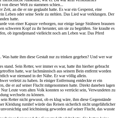
t von dieser Welt zu stammen schien...
 Zeit, an die er nie geglaubt hatte. Es war ein Gespenst, eine
ein Leben oder seine Seele zu stehlen. Das Lied war verklungen. Der
anden hatte.
urde von einer Kapuze verborgen, nur einige lange Strähnen braunen
en schweren Kopf zu ihr herunter, um sie zu begrüßen. Sie kraulte es
üfen, ob irgendjemand vielleicht noch am Leben war. Das Pferd
en. Was hatte ihm diese Gestalt nur zu trinken gegeben? Und wer war
s stand. Sein Retter, wer immer es war, hatte ihn hierher gebracht
getroffen hatte, war fachmännisch aus seinem Bein entfernt worden
lich war niemand in der Nähe. Er war völlig allein.
hwer verletzt zu haben. In einiger Entfernung entdeckte er ein
 die er auf seiner Flucht mitgenommen hatte. Direkt daneben lagen
. Nur Leute vom alten Volk konnten so verrückt sein, Verwundeten zu
leidung wechseln zu können.
te sein Retter nicht gewusst, ob es klug wäre, ihm diese Gegenstände
eser Kleidung rumlief würde das Reisen sicherlich nicht ungefährlicher
unvorsichtig und leichtsinnig geworden auf seiner Flucht, das wusste