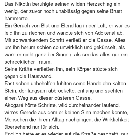
Das Nikotin beruhigte seinen wilden Herzschlag ein
wenig, der zuvor noch unablässig gegen seine Brust
hämmerte.
Ein Geruch von Blut und Elend lag in der Luft, er war es
leid ihn zu riechen und wandte sich von Adokenái ab.
Mit schwankendem Schritt verließ er die Gasse. Alles
um ihn herum schien so unwirklich und gekünselt, als
wäre er nicht ganz bei Sinnen, als sei das alles nur ein
schrecklicher Traum.
Seine Kräfte verließen ihn, sein Körper stüzte sich
gegen die Hauswand.
Fast schon unbeholfen fühlten seine Hände den kalten
Stein, der langsam abbröckelte, entlang und suchten
einen Weg aus dieser düsteren Gasse.
Akogaré hörte Schritte, wild durcheinander laufend,
wirres Gerede aus dem er keinen Sinn machen konnte,
Menschen die ihrem Alltag nachgingen, die Wirklichkeit
übersehend nur für sich.
Endlich hatte er es wieder auf die Straße geschafft, nur