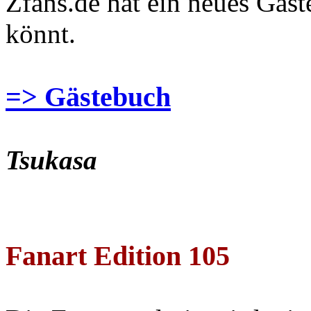
Zfans.de hat ein neues Gäs
könnt.
=> Gästebuch
Tsukasa
Fanart Edition 105