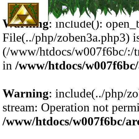
Warning
: include(): open_b
File(../php/zoben3a.php3) is
Archi
(/www/htdocs/w007f6bc/:/tm
in
/www/htdocs/w007f6bc/
Warning
: include(../php/z
stream: Operation not permi
/www/htdocs/w007f6bc/ar