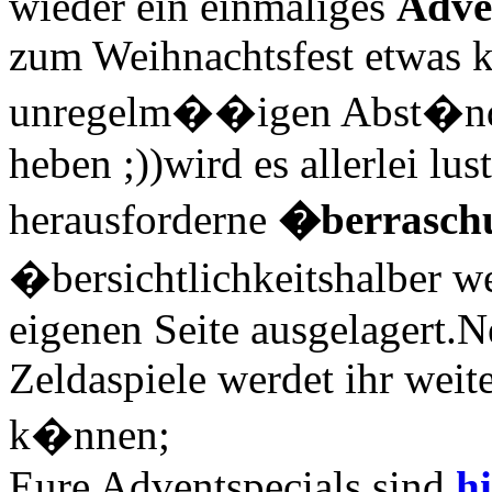
wieder ein einmaliges
Adve
zum Weihnachtsfest etwas ku
unregelm��igen Abst�nde
heben ;))wird es allerlei lus
herausforderne
�berrasch
�bersichtlichkeitshalber we
eigenen Seite ausgelagert.
Zeldaspiele werdet ihr weit
k�nnen;
Eure Adventspecials sind
h